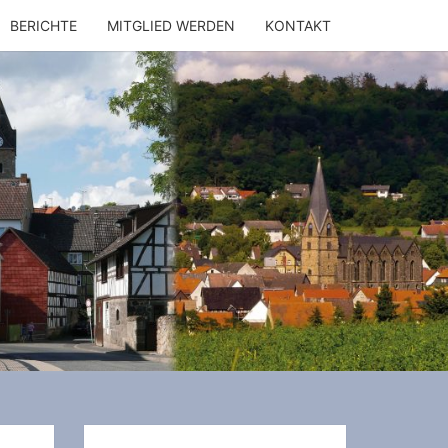
BERICHTE
MITGLIED WERDEN
KONTAKT
ULTURRING
NDORF/LU
E. V.