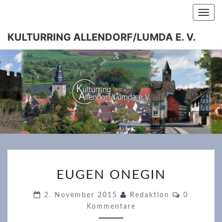
Skip
Togg
to
navi
content
KULTURRING ALLENDORF/LUMDA E. V.
KULT
ALLENDO
E.
EUGEN
EUGEN ONEGIN
ONEGIN
Kommenta
2. November 2015
Redaktion
0
Kommentare